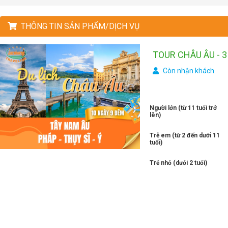
THÔNG TIN SẢN PHẨM/DỊCH VỤ
TOUR CHÂU ÂU - 3
Còn nhận khách
Người lớn (từ 11 tuổi trở
lên)
Trẻ em (từ 2 đến dưới 11
tuổi)
Trẻ nhỏ (dưới 2 tuổi)