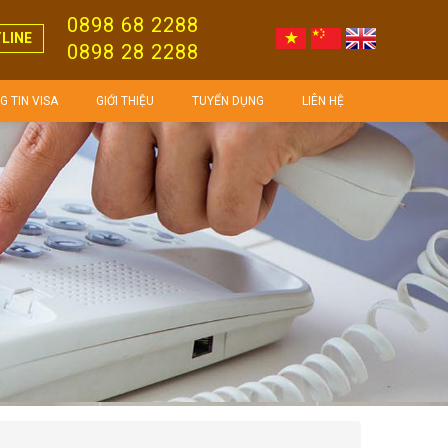
0898 68 2288
LINE
0898 28 2288
 TIN VISA
GIỚI THIỆU
TUYỂN DỤNG
LIÊN HỆ