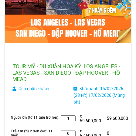
TOUR MỸ - DU XUÂN HOA KỲ: LOS ANGELES -
LAS VEGAS - SAN DIEGO - ĐẬP HOOVER - HỒ
MEAD
Còn nhận khách
Khởi hành: 15/02/2026
(28 tết) 17/02/2026 (Mùng 1
tết)
x
Người lớn (từ 11 tuổi trở lên)
59,600,000
59,600,000
x
Trẻ em (từ 2 đến dưới 11
0
tuổi)
57,600,000