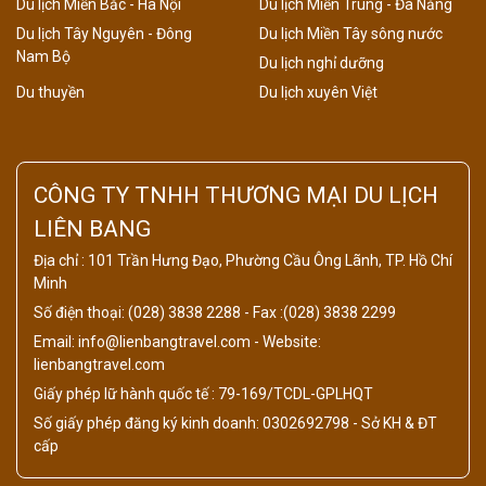
Du lịch Miền Bắc - Hà Nội
Du lịch Miền Trung - Đà Nẵng
Du lịch Tây Nguyên - Đông
Du lịch Miền Tây sông nước
Nam Bộ
Du lịch nghỉ dưỡng
Du thuyền
Du lịch xuyên Việt
CÔNG TY TNHH THƯƠNG MẠI DU LỊCH
LIÊN BANG
Địa chỉ : 101 Trần Hưng Đạo, Phường Cầu Ông Lãnh, TP. Hồ Chí
Minh
Số điện thoại: (028) 3838 2288 - Fax :(028) 3838 2299
Email: info@lienbangtravel.com - Website:
lienbangtravel.com
Giấy phép lữ hành quốc tế : 79-169/TCDL-GPLHQT
Số giấy phép đăng ký kinh doanh: 0302692798 - Sở KH & ĐT
cấp