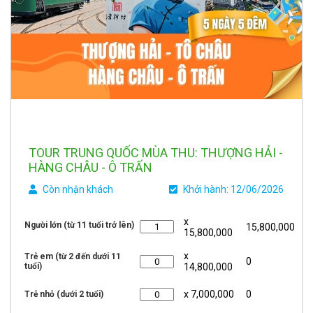
TOUR TRUNG QUỐC MÙA THU: THƯỢNG HẢI -
HÀNG CHÂU - Ô TRẤN
Còn nhận khách
Khởi hành: 12/06/2026
x
Người lớn (từ 11 tuổi trở lên)
15,800,000
15,800,000
x
Trẻ em (từ 2 đến dưới 11
0
tuổi)
14,800,000
x 7,000,000
0
Trẻ nhỏ (dưới 2 tuổi)