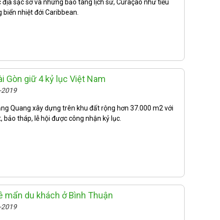
c địa sặc sỡ và những bảo tàng lịch sử, Curaçao như tiểu
 biển nhiệt đới Caribbean.
i Gòn giữ 4 kỷ lục Việt Nam
6-2019
ăng Quang xây dựng trên khu đất rộng hơn 37.000 m2 với
 bảo tháp, lễ hội được công nhận kỷ lục.
ê mẩn du khách ở Bình Thuận
5-2019