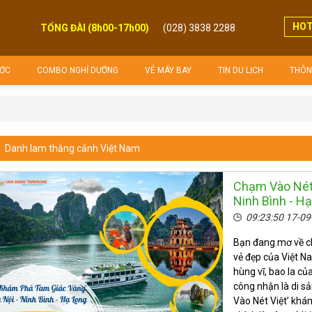
HOT
TỔNG ĐÀI (8h00-17h00)
(028) 3838 2288
(8h00 - 17h00)
ỚC
COMBO NGHỈ DƯỠNG
VÉ MÁY BAY
TIN DU LỊCH
THÔNG
Danh lam thắng cảnh Việt Nam
Chạm Vào Nét 
Ninh Bình - H
09:23:50 17-0
Bạn đang mơ về ch
vẻ đẹp của Việt N
hùng vĩ, bao la c
công nhận là di sả
Vào Nét Việt’ khá