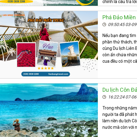
chính là câu trả lời
Phá Đảo Miền
09:50:45 03-0
Nếu bạn đang tìm
phần thử thách, t
cùng Du lịch Liên
còn ẩn chứa nhữn
cua đều có một câ
Du lịch Côn Đ
16:22:24 07-0
Trong những năm g
người ta đã phát h
làm nền du lịch C
nước mà còn với n