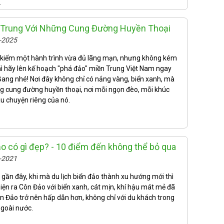
.
 Trung Với Những Cung Đường Huyền Thoại
9-2025
 kiếm một hành trình vừa đủ lãng mạn, nhưng không kém
hì hãy lên kế hoạch "phá đảo" miền Trung Việt Nam ngay
 Bang nhé! Nơi đây không chỉ có nắng vàng, biển xanh, mà
g cung đường huyền thoại, nơi mỗi ngọn đèo, mỗi khúc
u chuyện riêng của nó.
ảo có gì đẹp? - 10 điểm đến không thể bỏ qua
6-2021
ần đây, khi mà du lịch biển đảo thành xu hướng mới thì
iện ra Côn Đảo với biển xanh, cát mịn, khí hậu mát mẻ đã
ôn Đảo trở nên hấp dẫn hơn, không chỉ với du khách trong
goài nước.