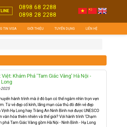
0898 68 2288
LINE
0898 28 2288
 TIN VISA
GIỚI THIỆU
TUYỂN DỤNG
LIÊN HỆ
Việt: Khám Phá 'Tam Giác Vàng' Hà Nội -
ạ Long
9-2025
uyến hành trình mà ở đó bạn có thể ngắm nhìn trọn vẹn
am. Từ vẻ đẹp cổ kính, lãng mạn của thủ đô đến vẻ đẹp
ủa Vịnh Hạ Long hay Tràng An Ninh Bình nơi được UNESCO
n văn hóa thiên nhiên và thế giới? Với hành trình ‘Chạm
m phá Tam Giác Vàng gồm Hà Nội - Ninh Bình - Hạ Long