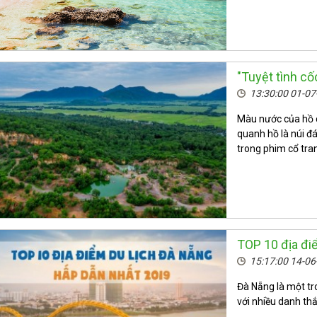
"Tuyệt tình cố
13:30:00 01-0
Màu nước của hồ 
quanh hồ là núi đá
trong phim cổ tra
TOP 10 địa đi
15:17:00 14-0
Đà Nẵng là một tr
với nhiều danh th