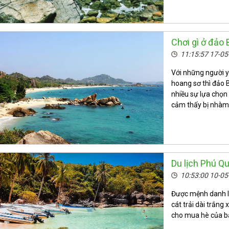
Chơi gì ở đảo
11:15:57 17-0
Với những người y
hoang sơ thì đảo 
nhiều sự lựa chọn
cảm thấy bị nhàm
Du lịch Phú Q
10:53:00 10-0
Được mệnh danh là
cát trải dài trắng
cho mua hè của b