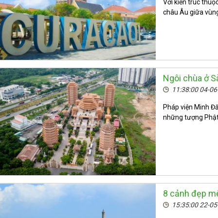
Với kiến trúc thuộ
châu Âu giữa vùng
Ngôi chùa ở Sà
11:38:00 04-0
Pháp viện Minh Đ
những tượng Phật,
8 cảnh đẹp m
15:35:00 22-0