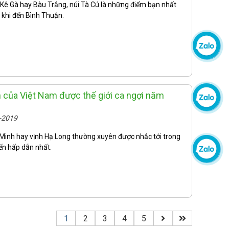
Kê Gà hay Bàu Trắng, núi Tà Cú là những điểm bạn nhất
 khi đến Bình Thuận.
 của Việt Nam được thế giới ca ngợi năm
5-2019
í Minh hay vịnh Hạ Long thường xuyên được nhắc tới trong
ến hấp dẫn nhất.
1
2
3
4
5