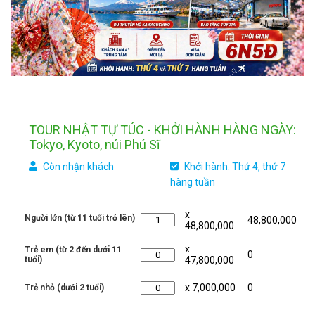
TOUR NHẬT TỰ TÚC - KHỞI HÀNH HÀNG NGÀY:
Tokyo, Kyoto, núi Phú Sĩ
Còn nhận khách
Khởi hành: Thứ 4, thứ 7
hàng tuần
x
Người lớn (từ 11 tuổi trở lên)
48,800,000
48,800,000
x
Trẻ em (từ 2 đến dưới 11
0
tuổi)
47,800,000
x 7,000,000
0
Trẻ nhỏ (dưới 2 tuổi)