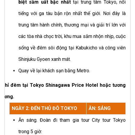
biệt sầm uất bậc nhất
tại trung tâm Tokyo, nổi
tiếng với ga tàu bận rộn nhất thế giới. Nơi đây là
trung tâm hành chính, thương mại và giải trí lớn với
các tòa nhà chọc trời, khu mua sắm nhộn nhịp, cuộc
sống về đêm sôi động tại Kabukicho và công viên
Shinjuku Gyoen xanh mát.
Quay về lại khách sạn bằng Metro.
Nghỉ đêm tại Tokyo Shinagawa Price Hotel hoặc tương
đương.
NGÀY 2: ĐẾN THỦ ĐÔ TOKYO
ĂN: SÁNG
Ăn sáng. Đoàn đi tham gia tour City tour Tokyo
trong 5 giờ: