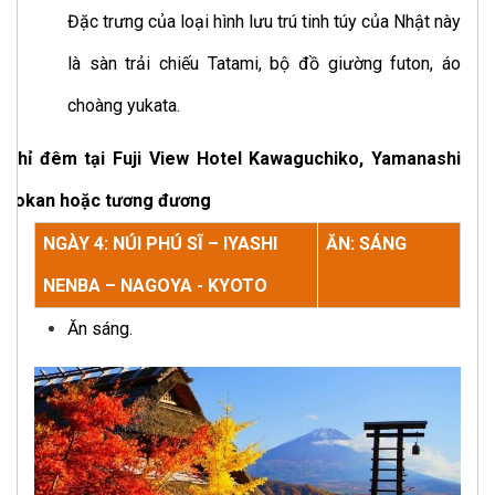
Đặc trưng của loại hình lưu trú tinh túy của Nhật này
là sàn trải chiếu Tatami, bộ đồ giường futon, áo
choàng yukata.
Nghỉ đêm tại Fuji View Hotel Kawaguchiko, Yamanashi
Ryokan hoặc tương đương
NGÀY 4: NÚI PHÚ SĨ – IYASHI
ĂN: SÁNG
NENBA – NAGOYA - KYOTO
Ăn sáng.