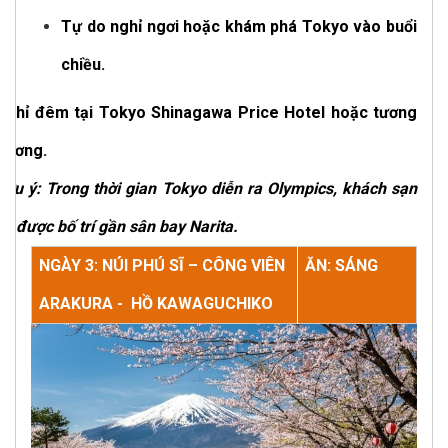
Tự do nghỉ ngơi hoặc khám phá Tokyo vào buổi
chiều.
Nghỉ đêm tại Tokyo Shinagawa Price Hotel hoặc tương
đương.
Lưu ý: Trong thời gian Tokyo diễn ra Olympics, khách sạn
sẽ được bố trí gần sân bay Narita.
NGÀY 3: NÚI PHÚ SĨ – CÔNG VIÊN
ĂN: SÁNG
ARAKURA - HỒ KAWAGUCHIKO