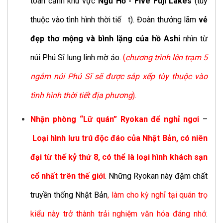
toàn cảnh khu vực
Ngũ Hồ - Five Fuji Lakes
(tùy
thuộc vào tình hình thời tiế
t). Đoàn thưởng lãm
vẻ
đẹp thơ mộng và bình lặng của hồ Ashi
nhìn từ
núi Phú Sĩ lung linh mờ ảo.
(
chương trình lên trạm 5
ngắm núi Phú Sĩ sẽ được sắp xếp tùy thuộc vào
tình hình thời tiết địa phương
).
Nhận phòng “Lữ quán” Ryokan để nghỉ ngơi
–
Loại hình lưu trú độc đáo của Nhật Bản, có niên
đại từ thế kỷ thứ 8, có thể là loại hình khách sạn
cổ nhất trên thế giới
. Những Ryokan này đậm chất
truyền thống Nhật Bản
, làm cho kỳ nghỉ tại quán trọ
kiểu này trở thành trải nghiệm văn hóa đáng nhớ
.