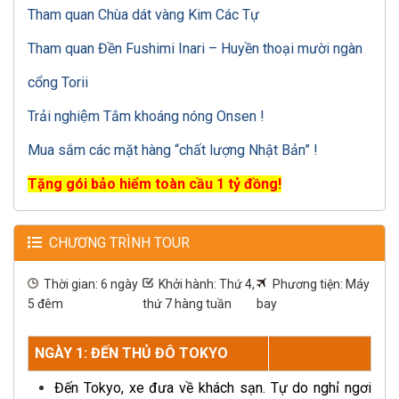
Tham quan Chùa dát vàng Kim Các Tự
Tham quan Đền Fushimi Inari – Huyền thoại mười ngàn
cổng Torii
Trải nghiệm Tắm khoáng nóng Onsen !
Mua sắm các mặt hàng “chất lượng Nhật Bản” !
Tặng gói bảo hiểm toàn cầu 1 tỷ đồng!
CHƯƠNG TRÌNH TOUR
Thời gian: 6 ngày
Khởi hành: Thứ 4,
Phương tiện: Máy
5 đêm
thứ 7 hàng tuần
bay
NGÀY 1: ĐẾN THỦ ĐÔ TOKYO
Đến Tokyo, xe đưa về khách sạn. Tự do nghỉ ngơi