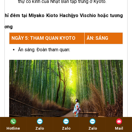
thự cổ kính của Nhật Bản tập trung ở Kyoto.
Nghỉ đêm tại Miyako Kioto Hachijyo Vischio hoặc tương
đương
NGÀY 5: THAM QUAN KYOTO
ĂN: SÁNG
Ăn sáng. Đoàn tham quan:
Hotline
Zalo
Zalo
Zalo
Mail