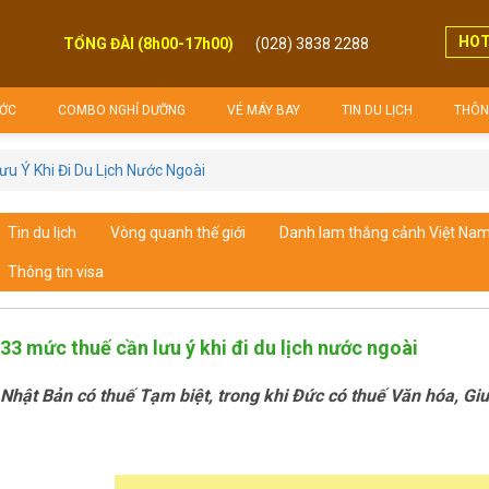
HOT
TỔNG ĐÀI (8h00-17h00)
(028) 3838 2288
(8h00 - 17h00)
ỚC
COMBO NGHỈ DƯỠNG
VÉ MÁY BAY
TIN DU LỊCH
THÔNG
u Ý Khi Đi Du Lịch Nước Ngoài
Tin du lịch
Vòng quanh thế giới
Danh lam thắng cảnh Việt Na
Thông tin visa
33 mức thuế cần lưu ý khi đi du lịch nước ngoài
Nhật Bản có thuế Tạm biệt, trong khi Đức có thuế Văn hóa, Gi