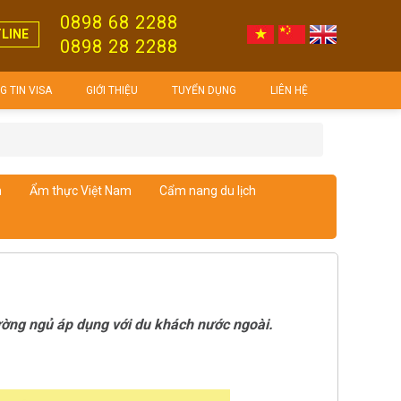
0898 68 2288
LINE
0898 28 2288
 TIN VISA
GIỚI THIỆU
TUYỂN DỤNG
LIÊN HỆ
m
Ẩm thực Việt Nam
Cẩm nang du lịch
ường ngủ áp dụng với du khách nước ngoài.