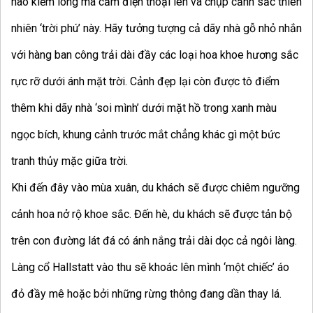
nào kiềm lòng mà cầm điện thoại lên và chụp cảnh sắc thiên
nhiên ‘trời phú’ này. Hãy tưởng tượng cả dãy nhà gỗ nhỏ nhắn
với hàng ban công trải dài đầy các loại hoa khoe hương sắc
rực rỡ dưới ánh mặt trời. Cảnh đẹp lại còn được tô điểm
thêm khi dãy nhà ‘soi mình’ dưới mặt hồ trong xanh màu
ngọc bích, khung cảnh trước mắt chẳng khác gì một bức
tranh thủy mặc giữa trời.
Khi đến đây vào mùa xuân, du khách sẽ được chiêm ngưỡng
cảnh hoa nở rộ khoe sắc. Đến hè, du khách sẽ được tản bộ
trên con đường lát đá có ánh nắng trải dài dọc cả ngôi làng.
Làng cổ Hallstatt vào thu sẽ khoác lên mình ‘một chiếc’ áo
đỏ đầy mê hoặc bởi những rừng thông đang dần thay lá.