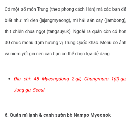
Có một số món Trung (theo phong cách Hàn) mà các bạn đã
biết như: mì đen (jajangmyeong), mì hải sản cay (jjambong),
thịt chiên chua ngọt (tangsuyuk). Ngoài ra quán còn có hơn
30 chục menu đậm hương vị Trung Quốc khác. Menu có ảnh
và niêm yết giá nên các bạn có thể chọn lựa dễ dàng.
Địa chỉ:
45 Myeongdong 2-gil, Chungmuro 1(il)-ga,
Jung-gu, Seoul
6. Quán mì lạnh & canh sườn bò Nampo Myeonok