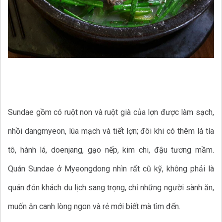
Sundae gồm có ruột non và ruột già của lợn được làm sạch,
nhồi dangmyeon, lúa mạch và tiết lợn; đôi khi có thêm lá tía
tô, hành lá, doenjang, gạo nếp, kim chi, đậu tương mầm.
Quán Sundae ở Myeongdong nhìn rất cũ kỹ, không phải là
quán đón khách du lịch sang trọng, chỉ những người sành ăn,
muốn ăn canh lòng ngon và rẻ mới biết mà tìm đến.