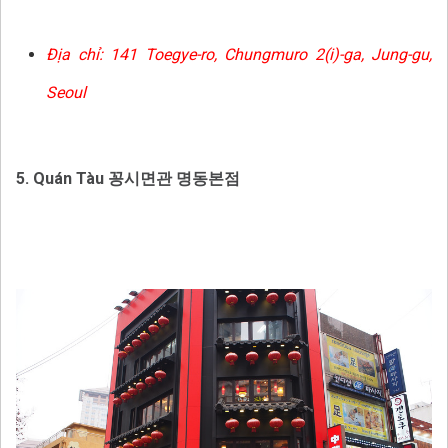
Địa chỉ:
141 Toegye-ro, Chungmuro 2(i)-ga, Jung-gu,
Seoul
5. Quán Tàu 꽁시면관 명동본점