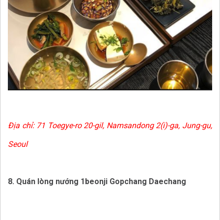
Địa chỉ:
71 Toegye-ro 20-gil, Namsandong 2(i)-ga, Jung-gu,
Seoul
8. Quán lòng nướng 1beonji Gopchang Daechang