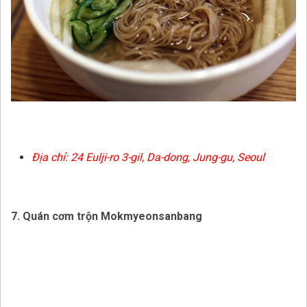
Địa chỉ:
24 Eulji-ro 3-gil, Da-dong, Jung-gu, Seoul
7. Quán cơm trộn Mokmyeonsanbang