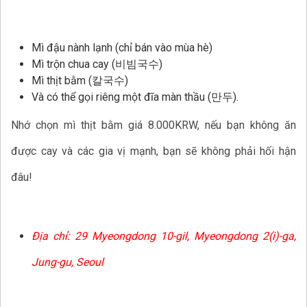
Mì đậu nành lạnh (chỉ bán vào mùa hè)
Mì trộn chua cay (비빔국수)
Mì thịt bằm (칼국수)
Và có thể gọi riêng một đĩa màn thầu (만두).
Nhớ chọn mì thịt bằm giá 8.000KRW, nếu bạn không ăn
được cay và các gia vị mạnh, bạn sẽ không phải hối hận
đâu!
Địa chỉ: 29 Myeongdong 10-gil, Myeongdong 2(i)-ga,
Jung-gu, Seoul