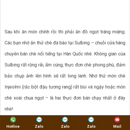
Sau khi ăn món chính rồi thì phải ăn đồ ngọt tráng miệng.
Các bạn nhớ ăn thử chè đá bào tại Sulbing – chuỗi cửa hàng
chuyên bán chè nổi tiếng tại Hàn Quốc nhé. Không gian của
Sulbing rất rộng rãi, ấm cúng, thực đơn chè phong phú, đảm
bảo chụp ảnh lên hình sẽ rất long lanh. Nhớ thử món chè
Injeolmi (rắc bột đậu tương rang) rất bùi và ngậy hoặc món
chè xoài chua ngọt – là hai thực đơn bán chạy nhất ở đây
nhé!
Hotline
Zalo
Zalo
Zalo
Mail