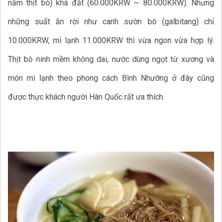
nấm thịt bò) khá đắt (60.000KRW ~ 80.000KRW). Nhưng
những suất ăn rời như canh sườn bò (galbitang) chỉ
10.000KRW, mì lạnh 11.000KRW thì vừa ngon vừa hợp lý.
Thịt bò ninh mềm không dai, nước dùng ngọt từ xương và
món mì lạnh theo phong cách Bình Nhưỡng ở đây cũng
được thực khách người Hàn Quốc rất ưa thích.