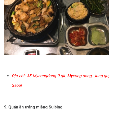
Địa chỉ:
35 Myeongdong 9-gil, Myeong-dong, Jung-gu,
Seoul
9. Quán ăn tráng miệng Sulbing